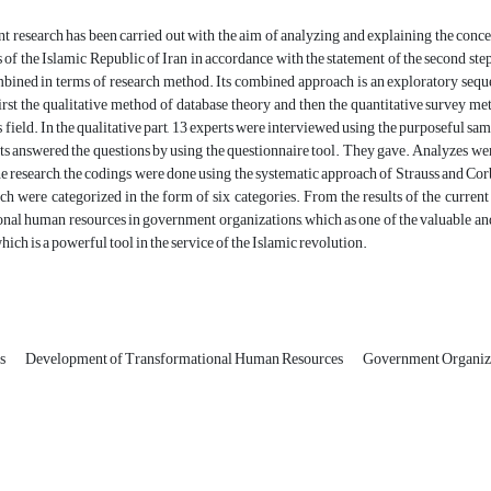
research has been carried out with the aim of analyzing and explaining the conc
 of the Islamic Republic of Iran in accordance with the statement of the second step
ined in terms of research method. Its combined approach is an exploratory sequenc
 first the qualitative method of database theory and then the quantitative survey 
is field. In the qualitative part, 13 experts were interviewed using the purposeful sa
erts answered the questions by using the questionnaire tool. They gave. Analyzes
he research, the codings were done using the systematic approach of Strauss and Corb
ch were categorized in the form of six categories. From the results of the current r
nal human resources in government organizations, which as one of the valuable and 
hich is a powerful tool in the service of the Islamic revolution.
es
Development of Transformational Human Resources
Government Organiz