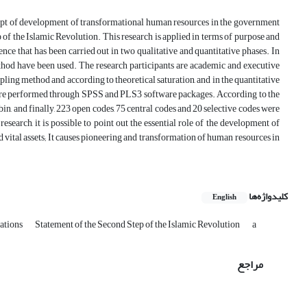
ept of development of transformational human resources in the government
 of the Islamic Revolution. This research is applied in terms of purpose and
e that has been carried out in two qualitative and quantitative phases. In
method have been used. The research participants are academic and executive
mpling method and according to theoretical saturation, and in the quantitative
 were performed through SPSS and PLS3 software packages. According to the
in, and finally, 223 open codes, 75 central codes and 20 selective codes were
esearch, it is possible to point out the essential role of the development of
vital assets; It causes pioneering and transformation of human resources in
کلیدواژه‌ها
English
ations
Statement of the Second Step of the Islamic Revolution
a
مراجع