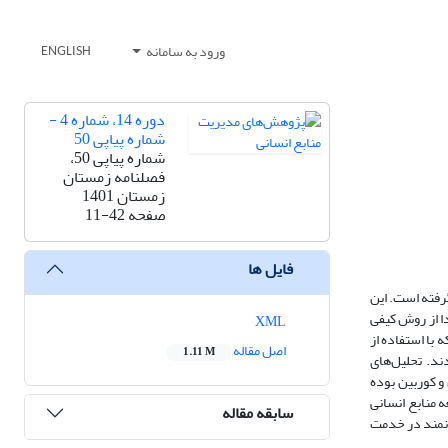
ورود به سامانه
ENGLISH
دوره 14، شماره 4 -
شماره پیاپی 50
شماره پیاپی 50،
فصلنامه زمستان
زمستان 1401
صفحه
11-42
فایل ها
رفته است. این
ا از روش کیفی
XML
 شده است. مشارکت‌کنندگان تحقیق از خبرگان دانشگاهی و اجرایی این حوزه هستند که در بخش کیفی 13 خبره که با استفاده از
اصل مقاله
1.11 M
ر پرسشنامه، تعداد 16 خبره به سؤالات پاسخ دادند. تحلیل‌های
ستراوس و کوربین بوده
وسعه منابع انسانی
سابقه مقاله
وانمند در خدمت