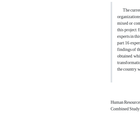
The current 
organizations
mixed or comb
this project,
experts in th
part, 16 exp
findings of t
obtained, whi
transformatio
the country, w
Human Resourc
Combined Study