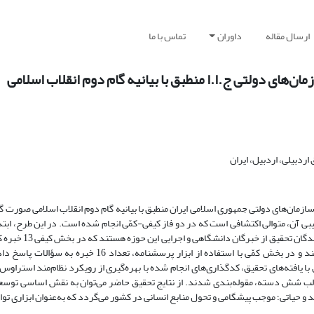
ارسال مقاله
داوران
تماس با ما
ان‌های دولتی ج.ا.ا منطبق با بیانیه گام دوم انقلاب اسلامی
ردبیلی، اردبیل، ایران
ازمان‌های دولتی جمهوری اسلامی ایران منطبق با بیانیه گام دوم انقلاب اسلامی صورت گ
ی آن، متوالی اکتشافی است که در دو فاز کیفی-کمّی انجام شده است. در این طرح، ابتد
نظریه داده‌بنیاد و سپس از روش کمّی پیمایش استفاده
روش نمونه‌گیری هدفمند و با توجه به اشباع نظری، مورد مصاحبه قرار گرفتند و در بخش کمّی با استفاده از ابزا
رم‌افزاری SPSS و PLS3 صورت گرفتند. مطابق با یافته‌های تحقیق، کدگذاری‌های انجام شده با بهره‌گیری از رویکرد نظام‌مند ا
2 کد انتخابی حاصل شدند که در قالب شش دسته، مقوله‌بندی شدند. از نتایج تحقیق حاضر می‌توان به نقش اساسی ت
ند و حیاتی؛ موجب پیشگامی و تحول منابع انسانی در کشور می‌گردد که به‌عنوان ابزاری ت