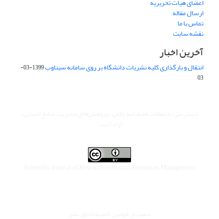
اعضای هیات تحریریه
ارسال مقاله
تماس با ما
نقشه سایت
آخرین اخبار
انتقال و بارگذاری کلیه نشریات دانشگاه بر روی سامانه سیناوب
1399-03-
03
دسترسی به مقالات فصلنامه علمی «پژوهش‌های مدیریت منابع انسانی»
آزاد است.
Scientific Journal of Research in Human Resources Management
تبعیت از قوانین کمیته اخلاق نشر