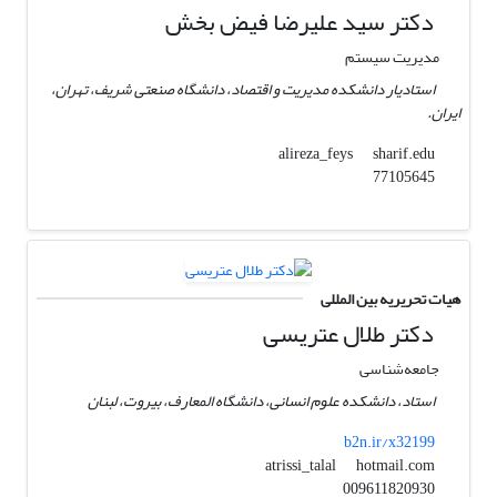
دکتر سید علیرضا فیض بخش
مدیریت سیستم
استادیار دانشکده مدیریت و اقتصاد، دانشگاه صنعتی شریف، تهران،
ایران.
sharif.edu
alireza_feys
77105645
هیات تحریریه بین المللی
دکتر طلال عتریسی
جامعه‌شناسی
استاد، دانشکده علوم انسانی، دانشگاه المعارف، بیروت، لبنان
b2n.ir/x32199
hotmail.com
atrissi_talal
009611820930