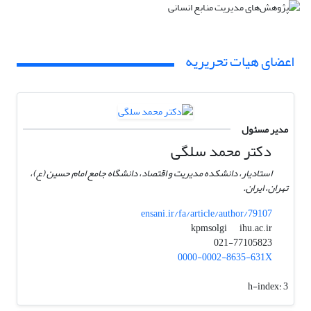
اعضای هیات تحریریه
مدیر مسئول
دکتر محمد سلگی
استادیار، دانشکده مدیریت و اقتصاد، دانشگاه جامع امام حسین (ع)،
تهران، ایران.
ensani.ir/fa/article/author/79107
ihu.ac.ir
kpmsolgi
021-77105823
0000-0002-8635-631X
h-index:
3