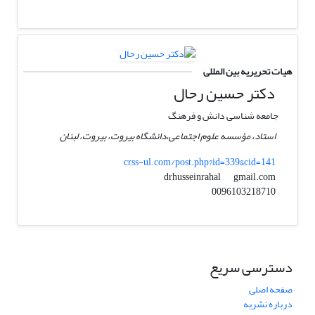
هیات تحریریه بین المللی
دکتر حسین رحال
جامعه شناسی دانش و فرهنگ
استاد، مؤسسه علوم اجتماعی،دانشگاه بیروت، بیروت، لبنان
crss-ul.com/post.php?id=339&cid=141
gmail.com
drhusseinrahal
0096103218710
دسترسی سریع
صفحه اصلی
درباره نشریه