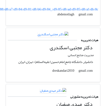
%88%d8%a7%d9%84%d9%81%d8%b6%d9%84_%d9%85%d8%ad%d9%85%d8%af%db%8c
gmail.com
abdemotlagh
هیات تحریریه
دکتر مجتبی اسکندری
مدیریت منابع انسانی
دانشیار، دانشگاه جامع امام حسین (علیه السلام)، تهران، ایران
gmail.com
dreskandari2010
هیات تحریریه مشورتی
دکتر مهدی صفیان