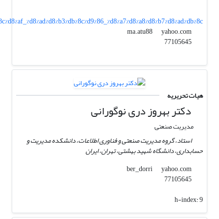
8c%d8%af_%d8%ad%d8%b3%db%8c%d9%86_%d8%a7%d8%a8%d8%b7%d8%ad%db%8c
yahoo.com
ma.atu88
77105645
هیات تحریریه
دکتر بهروز دری نوگورانی
مدیریت صنعتی
استاد، گروه مدیریت صنعتی و فناوری اطلاعات، دانشکده مدیریت و
حسابداری، دانشگاه شهید بهشتی، تهران، ایران
yahoo.com
ber_dorri
77105645
h-index:
9