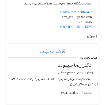
استاد، دانشگاه جامع امام حسین علیه السلام، تهران، ایران
civilica.com/p/184747/
yahoo.com
hrm_ihu
77105645
0000-0001-5891-150X
h-index:
8
هیات تحریریه
دکتر رضا سپهوند
رفتار سازمانی و منابع انسانی
استاد، گروه آموزشی مدیریت، دانشکده مدیریت و اقتصاد، دانشگاه
لرستان، لرستان، ایران.
lu.ac.ir
sepahvand.re