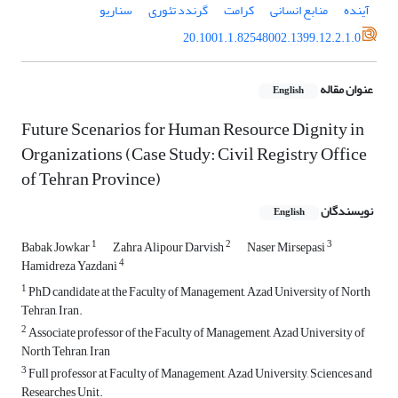
آینده
منابع انسانی
کرامت
گرندد تئوری
سناریو
20.1001.1.82548002.1399.12.2.1.0
عنوان مقاله
English
Future Scenarios for Human Resource Dignity in
Organizations (Case Study: Civil Registry Office
of Tehran Province)
نویسندگان
English
1
2
3
Babak Jowkar
Zahra Alipour Darvish
Naser Mirsepasi
4
Hamidreza Yazdani
1
PhD candidate at the Faculty of Management, Azad University of North
Tehran, Iran.
2
Associate professor of the Faculty of Management, Azad University of
North Tehran, Iran
3
Full professor at Faculty of Management, Azad University, Sciences and
Researches Unit.