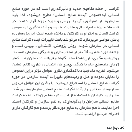
کرامت از جمله مفاهیم جدید و تأثیرگذاری است که در حوزه منابع
انسانی (به‌خصوص آینده منابع انسانی) مطرح می‌شود، لذا باید
سازمان‌ها از هم‌اکنون آن را بررسی و مورد توجه قرار دهند. در
تحقیقات حوزه منابع انسانی به‌ندرت به موضوع آینده‌نگاری درخصوص
کرامت انسانی و احترام به کارکنان پرداخته شده است. این پژوهش به
یافتن عواملی می‌پردازد که می‌توانند باعث تغییرات آینده کرامت منابع
انسانی در سازمان شوند. روش پژوهش، اکتشافی ـ تبیینی است و
جامعه موردتحقیق، 14 نفر از صاحب‌نظران و خبرگان سازمان هستند.
روش نمونه‌گیری نظری (هدف‌مند ـ گلوله برفی) است؛ به‌این‌ترتیب که از
ژرفای داده‌های خام با کدگذاری‌های باز، انتخابی و نظری، نتایج نمایان
می‌شود. نظریه داده‌بنیاد با کدگذاری نظری، عوامل مؤثر دراین‌خصوص
را نمایان نموده و علل و زمینه‌های تغییرات آینده سازمان در حوزه
کرامت منابع انسانی را استخراج می‌نماید. با یافتن این عوامل می‌توان
سناریوهای مختلفی برای آینده کرامت منابع انسانی سازمان متصور شد.
مدیران و کارکنان با استفاده از این سناریوها می‌توانند آینده کرامت
منابع انسانی سازمان را به‌گونه‌ای‌که به نفع سازمان و کارکنان است،
اجرا نمایند، تا هم سازمان به نتایج موردنظر برسد و هم کارکنان دارای
احترام، عزت و کرامت باشند.
کلیدواژه‌ها